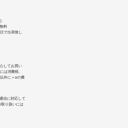
)
無料
業日で出荷致し
心してお買い
には消費税、
以外に＋αの費
L通信に対応して
の取り扱いには