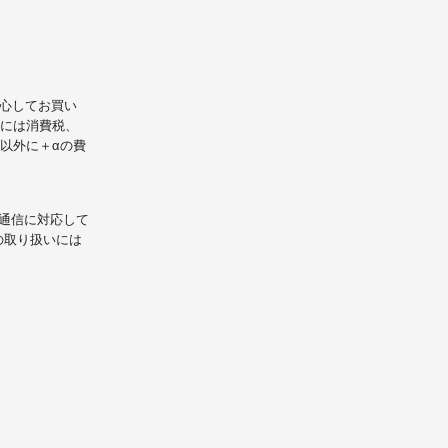
心してお買い
には消費税、
以外に＋αの費
L通信に対応して
の取り扱いには