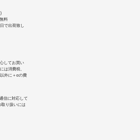
)
無料
業日で出荷致し
心してお買い
には消費税、
以外に＋αの費
L通信に対応して
の取り扱いには