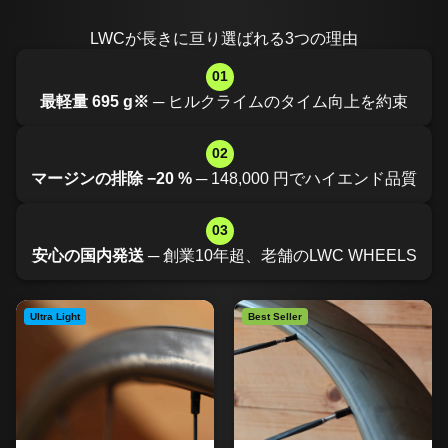
LWCが長きに亘り選ばれる3つの理由
01
最軽量 695 g※
─ ヒルクライムのタイム向上を約束
02
マージンの排除 −20 %
─ 148,000 円でハイエンド品質
03
安心の国内発送
─ 創業10年超、老舗のLWC WHEELS
Ultra Light
Best Seller