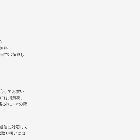
)
無料
業日で出荷致し
心してお買い
には消費税、
以外に＋αの費
L通信に対応して
の取り扱いには