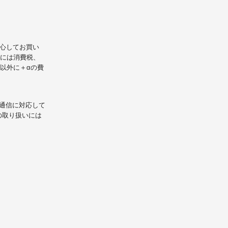
心してお買い
には消費税、
以外に＋αの費
L通信に対応して
の取り扱いには