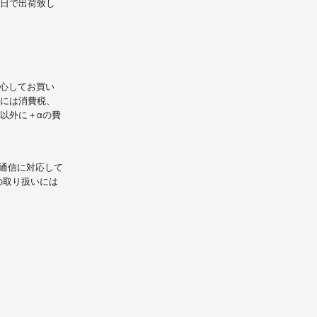
業日で出荷致し
心してお買い
には消費税、
以外に＋αの費
L通信に対応して
の取り扱いには