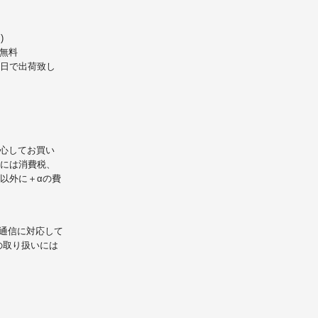
)
無料
業日で出荷致し
心してお買い
には消費税、
以外に＋αの費
L通信に対応して
の取り扱いには