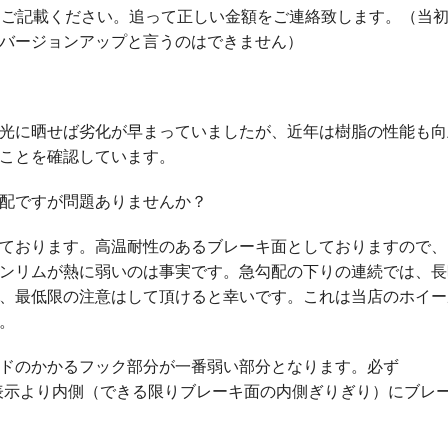
ご記載ください。追って正しい金額をご連絡致します。（当初Bi
バージョンアップと言うのはできません）
光に晒せば劣化が早まっていましたが、近年は樹脂の性能も向
ことを確認しています。
心配ですが問題ありませんか？
ております。高温耐性のあるブレーキ面としておりますので、
ンリムが熱に弱いのは事実です。急勾配の下りの連続では、長
、最低限の注意はして頂けると幸いです。これは当店のホイー
。
ドのかかるフック部分が一番弱い部分となります。必ず
e red line」の表示より内側（できる限りブレーキ面の内側ぎりぎり）にブ