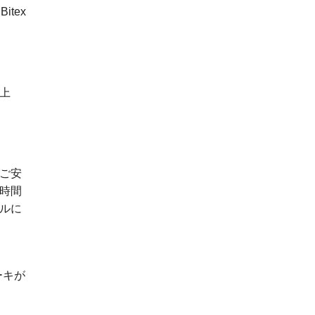
tex
上
ご安
時間
ルに
レーキが