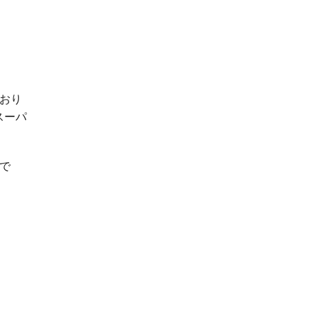
おり
スーパ
で