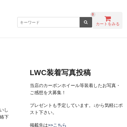
0
カートをみる
LWC装着写真投稿
当店のカーボンホイール等装着したお写真・
ご感想を大募集！
プレゼントも予定しています。↓から気軽にポ
願いし
スト下さい。
絡下
掲載先は
>>こちら