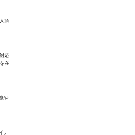
購入頂
対応
を在
能や
イナ