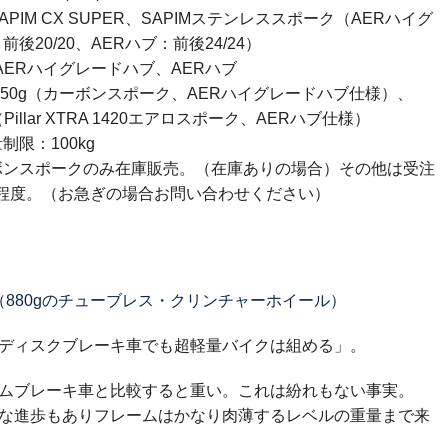
PIM CX SUPER、SAPIMステンレススポーク（AERハイグ
後20/20、AERハブ：前後24/24）
 AERハイグレードハブ、AERハブ
g±50g（カーボンスポーク、AERハイグレードハブ仕様）、
g（Pillar XTRA 1420エアロスポーク、AERハブ仕様）
制限：100kg
ボンスポークのみ在庫販売。（在庫ありの場合）その他は受注
間程度。（お急ぎの場合お問い合わせください）
ら（880gのチューブレス・クリンチャーホイール）
ディスクブレーキ車でも超軽量バイクは組める」。
ムブレーキ車と比較すると重い。これは紛れもない事実。
な進歩もありフレームはかなり肉薄するレベルの重量まで来