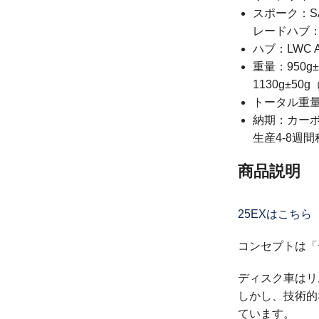
スポーク：SA
レードハブ：前
ハブ：LWC
重量：950
1130g±50
トータル重量
納期：カー
生産4-8週
商品説明
25EXはこち
コンセプトは「
ディスク車はリ
しかし、技術的
ています。