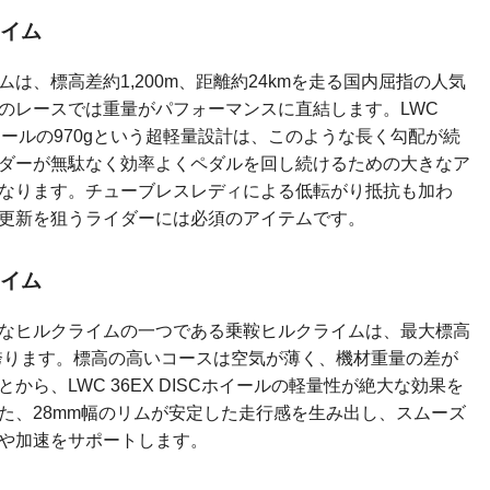
イム
は、標高差約1,200m、距離約24kmを走る国内屈指の人気
のレースでは重量がパフォーマンスに直結します。LWC
Cホイールの970gという超軽量設計は、このような長く勾配が続
ダーが無駄なく効率よくペダルを回し続けるための大きなア
なります。チューブレスレディによる低転がり抵抗も加わ
更新を狙うライダーには必須のアイテムです。
イム
なヒルクライムの一つである乗鞍ヒルクライムは、最大標高
mを誇ります。標高の高いコースは空気が薄く、機材重量の差が
から、LWC 36EX DISCホイールの軽量性が絶大な効果を
た、28mm幅のリムが安定した走行感を生み出し、スムーズ
や加速をサポートします。