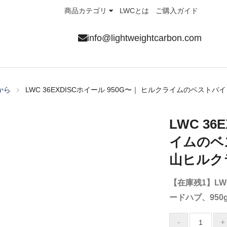
商品カテゴリ
LWCとは
ご購入ガイド
info@lightweightcarbon.com
から
LWC 36EXDISCホイール 950G〜｜ ヒルクライムのベストバ
LWC 36
イムのベ
山ヒルク
【在庫残1】L
ードハブ、950