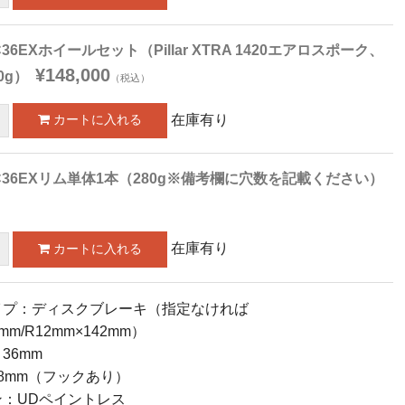
6EXホイールセット（Pillar XTRA 1420エアロスポーク、
¥148,000
0g）
（税込）
在庫有り
36EXリム単体1本（280g※備考欄に穴数を記載ください）
）
在庫有り
イプ：ディスクブレーキ（指定なければ
0mm/R12mm×142mm）
36mm
8mm（フックあり）
：UDペイントレス