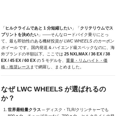
「
ヒルクライムであと 1 分短縮したい
」「
クリテリウムでス
プリントを決めたい
」――そんなロードバイク乗りにとっ
て、最も即効性のある機材投資が
LWC WHEELS のカーボン
ホイール
です。国内発送 & ハイエンド級スペックなのに、海
外ブランドの半額以下。ここでは
25 NXLMAX / 36 EX / 38
EX / 45 EX / 60 EX
の 5 モデルを、
重量・リムハイト・価
格・推奨レース
まで網羅し、まとめました。
なぜ LWC WHEELS が選ばれるの
か？
世界最軽量クラス
─ ディスク・TLR/クリンチャーでも