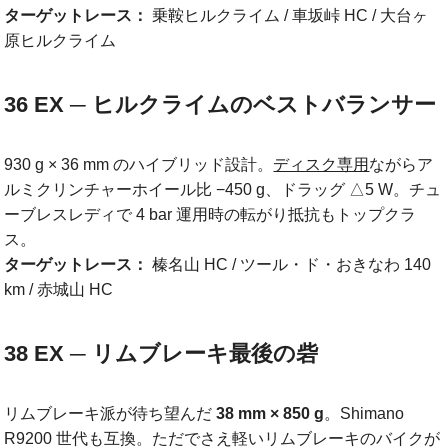
ターゲットレース：
乗鞍ヒルクライム / 車坂峠 HC / 大台ヶ
原ヒルクライム
36 EX ─ ヒルクライムのベストバランサー
930 g × 36 mm のハイブリッド設計。
ディスク専用
ながらア
ルミクリンチャーホイール比 −450 g、ドラッグ △5 W。チュ
ーブレスレディで 4 bar 運用時の転がり抵抗もトップクラ
ス。
ターゲットレース：
榛名山 HC / ツール・ド・おきなわ 140
km / 赤城山 HC
38 EX ─ リムブレーキ最後の砦
リムブレーキ派が待ち望んだ
38 mm × 850 g
。Shimano
R9200 世代も互換。ただでさえ軽いリムブレーキのバイクが