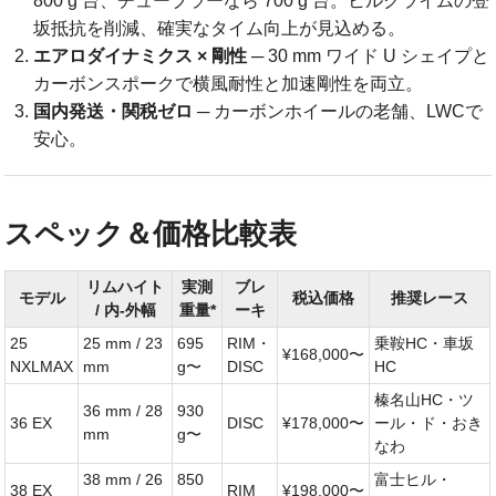
800 g 台、チューブラーなら 700 g 台。ヒルクライムの登
坂抵抗を削減、確実なタイム向上が見込める。
エアロダイナミクス × 剛性
─ 30 mm ワイド U シェイプと
カーボンスポークで横風耐性と加速剛性を両立。
国内発送・関税ゼロ
─ カーボンホイールの老舗、LWCで
安心。
スペック＆価格比較表
リムハイト
実測
ブレ
モデル
税込価格
推奨レース
/ 内-外幅
重量*
ーキ
25
25 mm / 23
695
RIM・
乗鞍HC・車坂
¥168,000〜
NXLMAX
mm
g〜
DISC
HC
榛名山HC・ツ
36 mm / 28
930
36 EX
DISC
¥178,000〜
ール・ド・おき
mm
g〜
なわ
38 mm / 26
850
富士ヒル・
38 EX
RIM
¥198,000〜