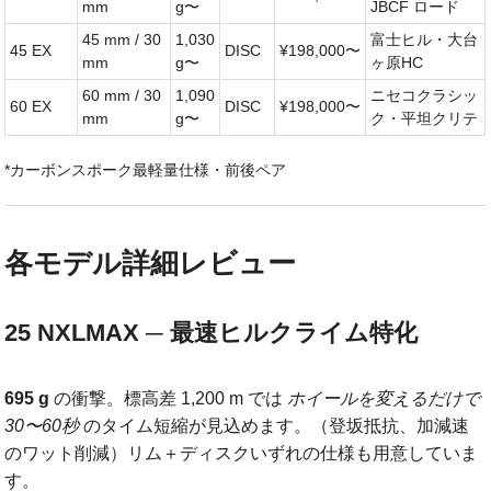
mm
g〜
JBCF ロード
45 mm / 30
1,030
富士ヒル・大台
45 EX
DISC
¥198,000〜
mm
g〜
ヶ原HC
60 mm / 30
1,090
ニセコクラシッ
60 EX
DISC
¥198,000〜
mm
g〜
ク・平坦クリテ
*カーボンスポーク最軽量仕様・前後ペア
各モデル詳細レビュー
25 NXLMAX ─ 最速ヒルクライム特化
695 g
の衝撃。標高差 1,200 m では
ホイールを変えるだけで
30〜60秒
のタイム短縮が見込めます。（登坂抵抗、加減速
のワット削減）リム＋ディスクいずれの仕様も用意していま
す。